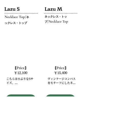
Lazu S
Lazu M
Necklace Top/
ネックレス・トッ
ネ
/Necklace Top
プ
ックレス・トップ
【Price】
【Price】
￥12,100
￥15,400
こちらは​​​小ぶりなSサ
ヴィンテージコンパス
イズ。

をモチーフにしたネッ
クレスTOP。

​女性の方にもつけて頂
きやすいサイズ感なが
中心のストーンはラピ
SHOP
SHOP
らヴィンテージライク
スラズリ。

な存在感を放ってい
る。

世界で初めてパワース
トーンと認知された歴