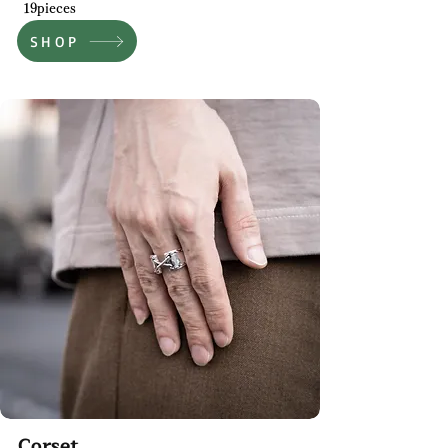
19pieces
る。

アップデートしてい
る。

SHOP
【Material】

シルバー925
​【Size】

#9～#29

【Material】

シルバー925
​Corset