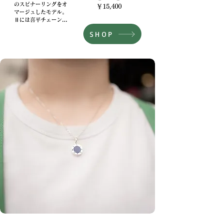
のスピナーリングをオ
￥15,400
マージュしたモデル。
Ⅱには喜平チェーンが
セットされており、チ
SHOP
ェーン部分の存在感が
際立ちデザインに仕上
がっている。

​【Size】

#9～#29​

【Material】

シルバー925