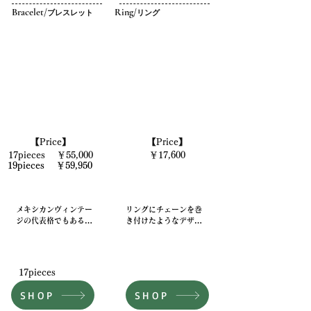
Bracelet/
Ring/
ブレスレット
リング
【Price】
【Price】
17pieces ￥55,000
￥17,600
19pieces ￥59,950
メキシカンヴィンテー
リングにチェーンを巻
ジの代表格でもあるロ
き付けたようなデザイ
ープノットブレスレッ
ン。

トをオマージュしたモ
デル。

​デザインソースとなっ
たヴィンテージリング
17pieces
​異なる２つのパーツを
はチェーンがくるくる
繋げていくことによ
と回る仕様であった
SHOP
SHOP
り、デザイン性の高い
が、チェーン部分を固
仕上がりとなってい
定することで現代的に