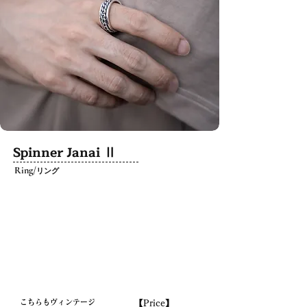
【Material】

シルバー925
Spinner Janai Ⅱ
Ring/
リング
こちらもヴィンテージ
【Price】