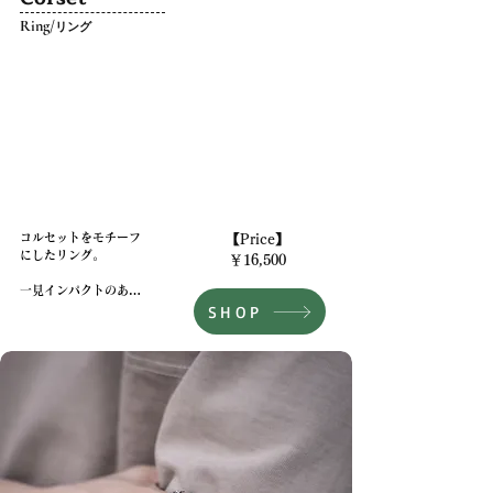
Ring/
リング
コルセットをモチーフ
【Price】
にしたリング。

￥16,500
一見インパクトのある
SHOP
見た目だが、どこか品
がありハイエンドな雰
囲気をまとったデザイ
ン。

​シンプルなリングでは
もの足りなくなった方
へ。​

【Size】

#11～#23​
