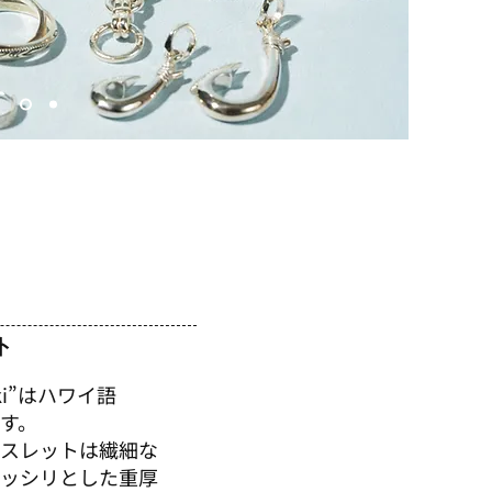
ト
ki”はハワイ語
です。
レスレットは繊細な
ッシリとした重厚