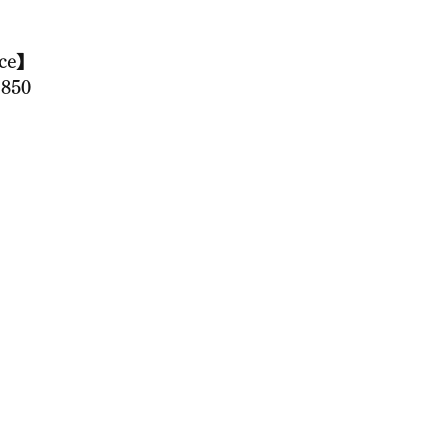
ce】
850