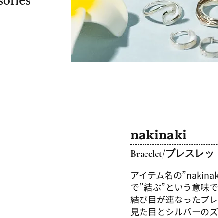
sories
nakinaki
Bracelet/
​ブレスレッ
アイテム名の”nakina
で”結ぶ”という意味
​結び目が連なったブ
見た目とシルバーのズ