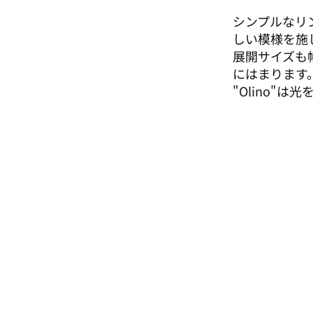
シンプルなリ
しい模様を施
​展開サイズ
にはまります
​"Olino"