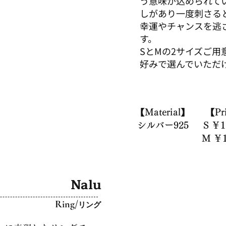
う意味が込められて
しがあり一度刺さる
幸運やチャンスを逃
す。
S
​とMの2サイズご
好みで選んでいただ
【Material】
【Pr
シルバー925
S ￥1
​M ￥1
Nalu
Ring/
リング