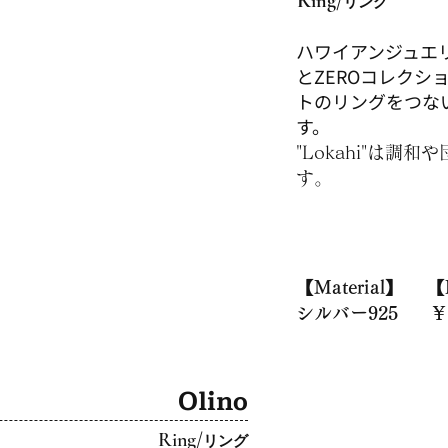
Ring/
リング
​ハワイアンジュエ
とZEROコレクシ
トのリングをつな
す。
​"Lokahi"は
す。
【Material】
【
シルバー925
￥
​Olino
Ring/
リング